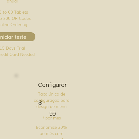
anual
0 to 60 Tablets
to 200 QR Codes
nline Ordering
Iniciar teste
15 Days Trial
redit Card Needed
Configurar
Taxa única de
configuração para
$
design de menu
99
/ por mês
Economize 20%
ao mês com