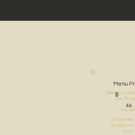
Menu Pr
Ideal para rest
$
com 30 me
44
/ por mê
Economize
ao mês com 
anual