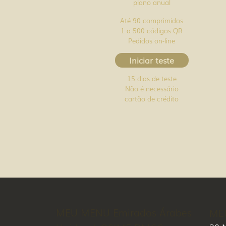
plano anual
Até 90 comprimidos
1 a 500 códigos QR
Pedidos on-line
Iniciar teste
15 dias de teste
Não é necessário
cartão de crédito
MEU MENU Emirados Árabes
ME