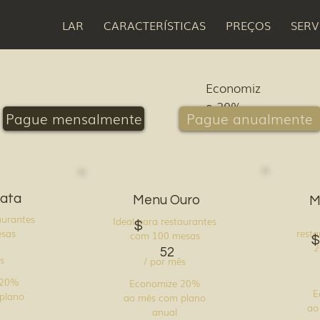
LAR
CARACTERÍSTICAS
PREÇOS
SERV
Economiz
e 20%
Pague anualmente
Pague mensalmente
ata
Menu Ouro
M
aurantes
Ideal para restaurantes
$
resta
sas
com 100 mesas
$
2
52
s
/ por mês
 20%
Economize 20%
E
plano
ao mês com plano
ao
anual