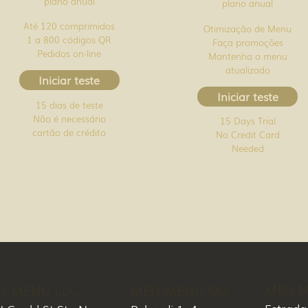
plano anual
plano anual
Até 120 comprimidos
Otimização de Menu
1 a 800 códigos QR
Faça promoções
Pedidos on-line
Mantenha o menu
atualizado
Iniciar teste
Iniciar teste
15 dias de teste
Não é necessário
15 Days Trial
cartão de crédito
No Credit Card
Needed
MEU M
U MENU LLC
MEU MENU OÜ