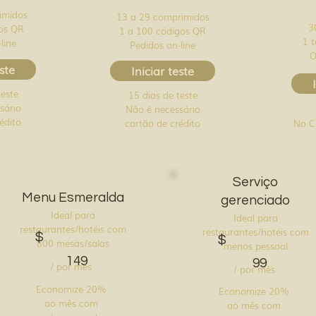
imidos
13 a 29 comprimidos
3
gos QR
1 a 100 códigos QR
1 
line
Pedidos on-line
O
este
Iniciar teste
teste
15 dias de teste
sário
Não é necessário
édito
No C
cartão de crédito
Serviço
Menu Esmeralda
gerenciado
Ideal para
Ideal para
restaurantes/hotéis com
restaurantes/hotéis com
$
$
800 mesas/salas
menos pessoal
149
99
/ por mês
/ por mês
Economize 20%
Economize 20%
ao mês com
ao mês com