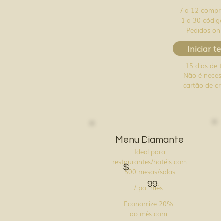
7 a 12 compr
1 a 30 códi
Pedidos on-
Iniciar t
15 dias de 
Não é neces
cartão de cr
Menu Diamante
Ideal para
restaurantes/hotéis com
$
500 mesas/salas
99
/ por mês
Economize 20%
ao mês com