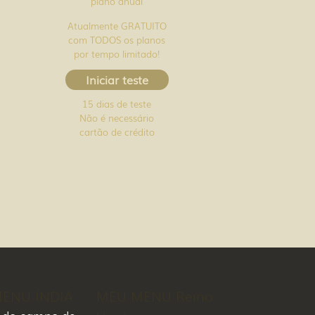
plano anual
Atualmente GRATUITO
com TODOS os planos
por tempo limitado!
Iniciar teste
15 dias de teste
Não é necessário
cartão de crédito
ENU ÍNDIA
MEU MENU Reino