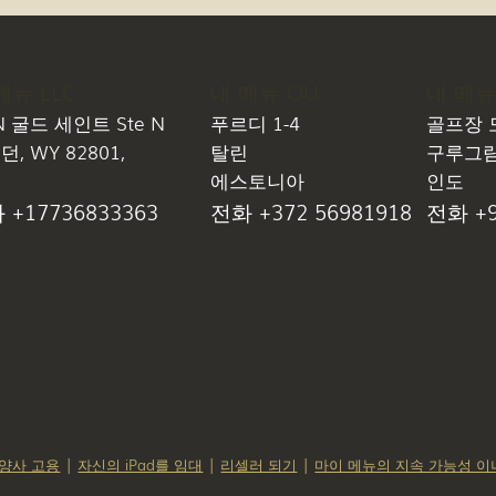
내 메뉴
메뉴 LLC
내 메뉴 OÜ
골프장 
N 굴드 세인트 Ste N
푸르디 1-4
구루그람 
, WY 82801,
탈린
인도
국
에스토니아
전화 +9
 +17736833363
전화 +372 56981918
양사 고용
|
자신의 iPad를 임대
|
리셀러 되기
|
마이 메뉴의 지속 가능성 