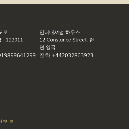
 인도
내 메뉴 영국
도로
인터내셔널 하우스
- 122011
12 Constance Street, 런
던 영국
19899641299
전화 +442032863923
이니셔티브