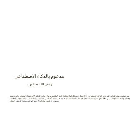
مدعوم بالذكاء الاصطناعي
وصف القائمة المولد
يعد منشئ وصف القائمة المدعوم بالذكاء الاصطناعي أداة مبتكرة تستغل قوة معالجة اللغة الطبيعية وخوارزميات التعلم الآلي لإنشاء أوصاف قائمة وصفية
وجذابة وغنية بالمعلومات. من خلال بضع نقرات فقط، يمكن لأصحاب المطاعم إنشاء أوصاف مقنعة لأطباقهم، مما يلغي الحاجة إلى توظيف مؤلف إعلانات
محترف أو قضاء ساعات لا حصر لها في صياغة الوصف المثالي.