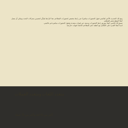
يتيح لك التحديث الأخير لقائمتي قبول الحجوزات مباشرةً عبر رابط مخصص لحجوزات المطاعم. هذا الرابط مُمكّن لتحسين محركات البحث ويمكن أن يعمل
أيضًا كموقع صغير للمطعم.
تسمح لك قائمتي أيضًا بتوزيع رابط الحجوزات ودمجه عبر قنوات متعددة وقبول الحجوزات مباشرة في قائمتي.
لدينا أيضًا القدرة على التكامل مع أنظمة حجز المطاعم التابعة لجهات خارجية.
متعدد اللغات ومتعدد العملات
أكثر من 50 لغة وأكثر من 70 عملة