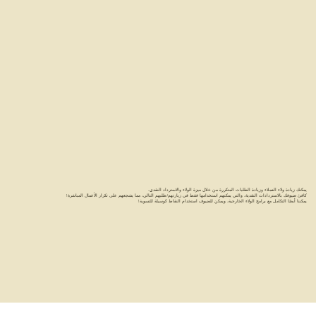
يمكنك زيادة ولاء العملاء وزيادة الطلبات المتكررة من خلال ميزة الولاء والاسترداد النقدي.
كافئ ضيوفك بالاستردادات النقدية، والتي يمكنهم استخدامها فقط في زيارتهم/طلبهم التالي، مما يشجعهم على تكرار الأعمال المباشرة!
يمكننا أيضًا التكامل مع برامج الولاء الخارجية، ويمكن للضيوف استخدام النقاط كوسيلة للتسوية!