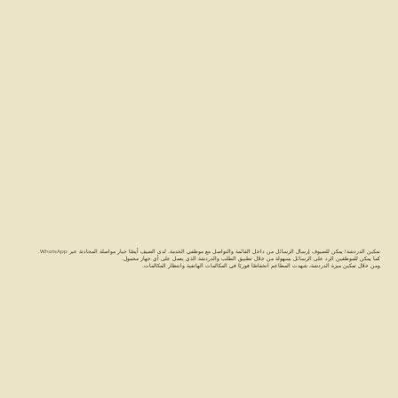
تمكين الدردشة! يمكن للضيوف إرسال الرسائل من داخل القائمة والتواصل مع موظفي الخدمة. لدى الضيف أيضًا خيار مواصلة المحادثة عبر WhatsApp.
كما يمكن للموظفين الرد على الرسائل بسهولة من خلال تطبيق الطلب والدردشة الذي يعمل على أي جهاز محمول.
ومن خلال تمكين ميزة الدردشة، شهدت المطاعم انخفاضًا فوريًا في المكالمات الهاتفية وانتظار المكالمات.