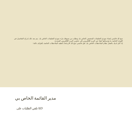
تتيح لك قائمتي إنشاء نموذج التعليقات المخصص الخاص بك وتطلب من ضيوفك ملء نموذج التعليقات الخاص بك. يتم بعد ذلك إدراج التفاصيل في
اللوحة الخاصة بنا وإرسالها أيضًا عبر البريد الإلكتروني إلى عناوين البريد الإلكتروني المحددة.
إذا كان لديك بالفعل نظام الملاحظات الخاص بك، فإن قائمتي تتيح لك الارتباط بأنظمة الملاحظات الخاصة بأطراف ثالثة!
مدير القائمة الخاص بي
تلقي الطلبات على GO!