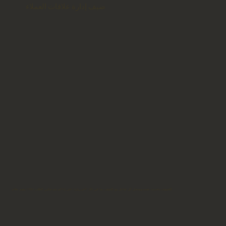
ضيف إدارة علاقات العملاء
يقوم نظام CRM للضيوف بتحديث نفسه ويسجل كل تفاعل مع الضيف، بما في ذلك "آخر زيارة" حتى إذا لم يتم تمكين الطلب!