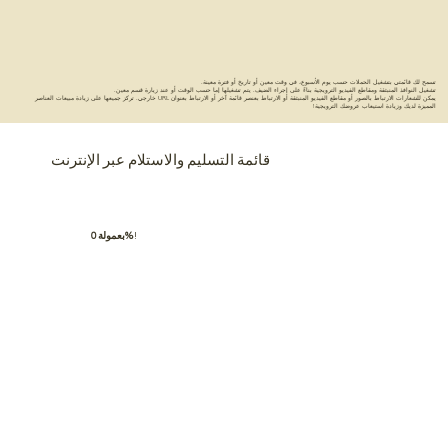
تسمح لك قائمتي بتشغيل الحملات حسب يوم الأسبوع، في وقت معين أو تاريخ أو فترة معينة.
تشغيل النوافذ المنبثقة ومقاطع الفيديو الترويجية بناءً على إجراء الضيف. يتم تشغيلها إما حسب الوقت أو عند زيارة قسم معين.
يمكن للشعارات الارتباط بالصور أو مقاطع الفيديو المنبثقة أو الارتباط بعنصر قائمة آخر أو الارتباط بعنوان URL خارجي. تركز جميعها على زيادة مبيعات العناصر
المميزة لديك وزيادة استيعاب عروضك الترويجية!
قائمة التسليم والاستلام عبر الإنترنت
!
بعمولة 0%