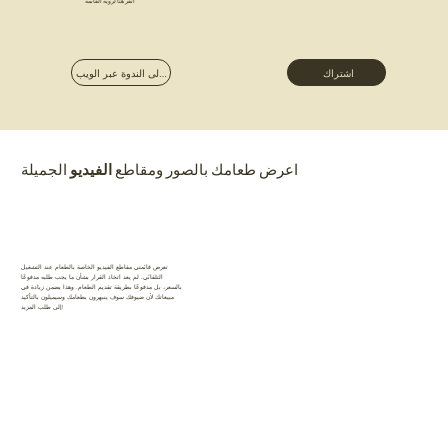
انقر هنا لرؤية القائمة
انضم إلى الندوة عبر الويب
اشتراك
اعرض طعامك بالصور ومقاطع
الفيديو
الجميلة
تعرض قائمتي مقاطع الفيديو الخاصة بالطعام عند التشغيل
التلقائي. لم يعد اتخاذ القرار بشأن ما يجب طلبه مدفوعًا
بالسعر، بل مدفوعًا بطريقة تقديم الطعام. وهذا يضمن زيادة في
مبيعاتك لأن ضيوفك سوف ينبهرون بطعامك وسيميلون بالتأكيد
إلى طلب المزيد!