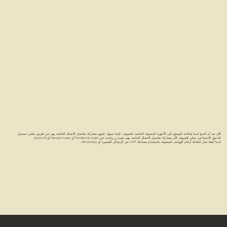
الآن بعد أن أصبح لدينا إمكانية الوصول إلى الأجهزة المحمولة الخاصة بالضيوف، فإننا نسهل عليهم مشاركة تفاصيل الاتصال الخاصة بهم عن طريق تمكين تسجيل
الدخول الاجتماعي! يمكن للضيوف الآن مشاركة تفاصيل الاتصال الخاصة بهم بنقرة زر واحدة عبر Facebook Login أو Google Login أو Apple ID.
لدينا أيضًا خيار التقاط أرقام الهواتف المحمولة باستخدام مصادقة OTP عبر الرسائل القصيرة أو WhatsApp.