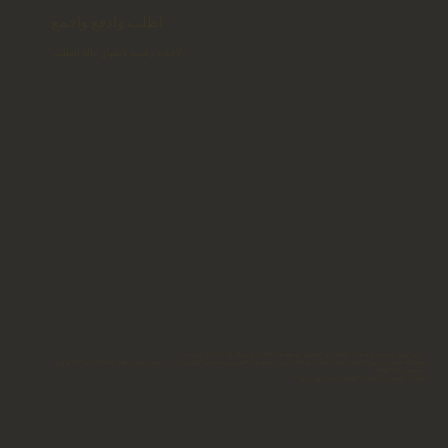
اطلب وادفع واجمع
لافتات رقمية لإظهار حالة الطلب
مثالية لدور السينما أو قاعات الطعام أو المقاهي أو مطاعم الخدمة السريعة أو الحانات المزدحمة.
ضع لافتة مكتوب عليها "تخطي قائمة الانتظار" وعلامة أخرى "اجمع هنا". قم بنشر شاشتنا الرقمية على أي جهاز يعمل بنظام Android أو iOS، والذي
سيُظهر حالة الطلب.
طلبات الضيوف، واستلام الطلب عندما يكون جاهزًا!