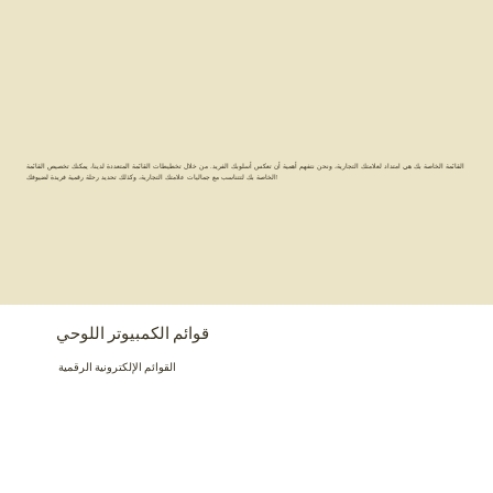
القائمة الخاصة بك هي امتداد لعلامتك التجارية، ونحن نتفهم أهمية أن تعكس أسلوبك الفريد. من خلال تخطيطات القائمة المتعددة لدينا، يمكنك تخصيص القائمة
الخاصة بك لتتناسب مع جماليات علامتك التجارية، وكذلك تحديد رحلة رقمية فريدة لضيوفك!
قوائم الكمبيوتر اللوحي
القوائم الإلكترونية الرقمية