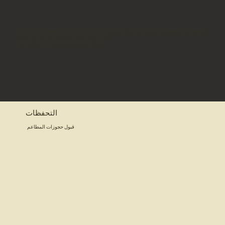
Enhance the dining experience with our Pay at Table and Pay Later features. Allow your customers to settle their bills conveniently,
improving overall satisfaction and efficiency in your restaurant.
Collect guest feedback right after the check has been settled.
التحفظات
قبول حجوزات المطاعم