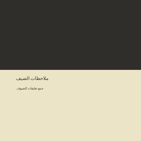
تتيح أحدث ميزة في قائمتي لضيوفك الدفع باستخدام CryptoCurrency!
ملاحظات الضيف
جمع تعليقات الضيوف