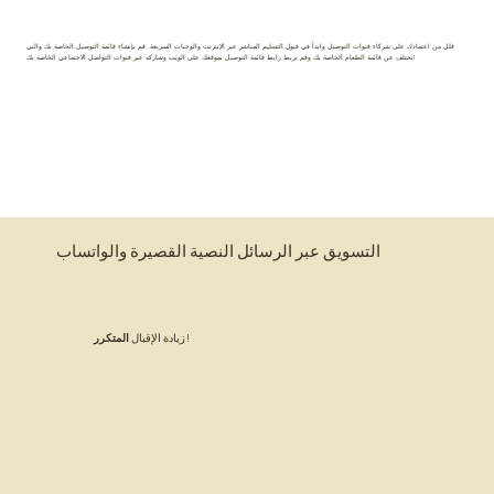
قلل من اعتمادك على شركاء قنوات التوصيل وابدأ في قبول التسليم المباشر عبر الإنترنت والوجبات السريعة. قم بإنشاء قائمة التوصيل الخاصة بك والتي
تختلف عن قائمة الطعام الخاصة بك وقم بربط رابط قائمة التوصيل بموقعك على الويب وشاركه عبر قنوات التواصل الاجتماعي الخاصة بك!
التسويق عبر الرسائل النصية القصيرة والواتساب
!
زيادة الإقبال
المتكرر