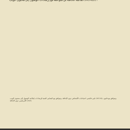
تلبي قائمتي احتياجات الأشخاص ذوي الإعاقة، وتتوافق مع المعايير الفنية لإرشادات إمكانية الوصول إلى محتوى الويب (WCAG)، وتتوافق مع قانون
الأمريكيين ذوي الإعاقة (ADA)