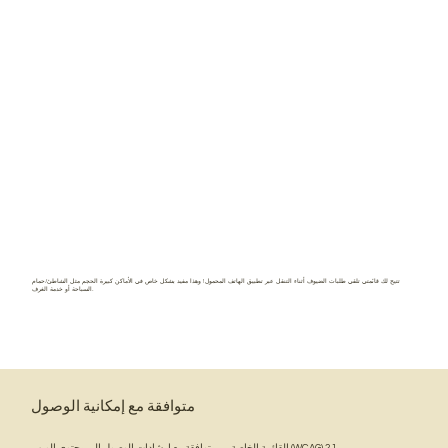
تتيح لك قائمتي تلقي طلبات الضيوف أثناء التنقل عبر تطبيق الهاتف المحمول! وهذا مفيد بشكل خاص في الأماكن كبيرة الحجم مثل الشاطئ/حمام
السباحة أو خدمة الغرف.
متوافقة مع إمكانية الوصول
القائمة الخاصة بي متوافقة مع إرشادات الوصول إلى محتوى الويب (WCAG) 2.1